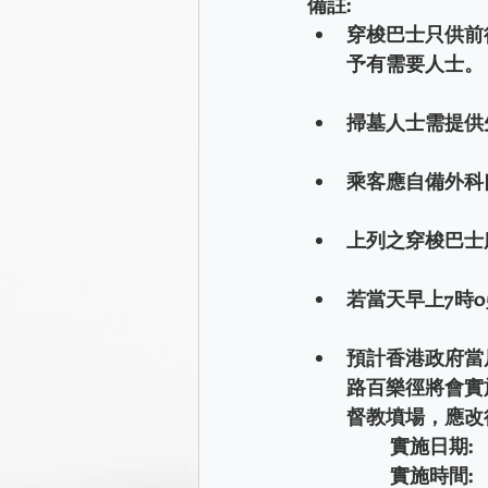
備註:
穿梭巴士只供前
予有需要人士。
掃墓人士需提供
乘客應自備外科
上列之穿梭巴士
若當天早上7時
預計香港政府當
路百樂徑將會實
督教墳場，應改
	實施日期:
實施時間: