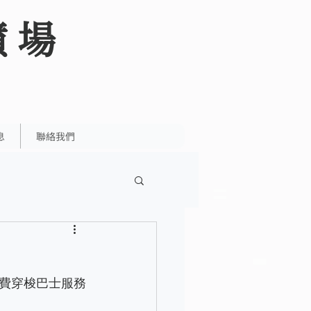
墳場
息
聯絡我們
費穿梭巴士服務