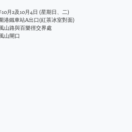
22年10月2及10月4日 (星期日、二)
1) 大圍港鐵車站A出口(紅茶冰室對面) 
(2) 道風山路與百樂徑交界處
3) 道風山閘口