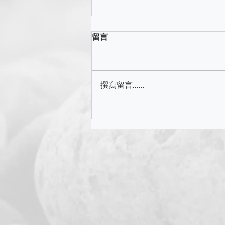
留言
撰寫留言......
2026年清明節期間道風山實施
之特別交通安排🚦及須知​​​📣(已
更新)