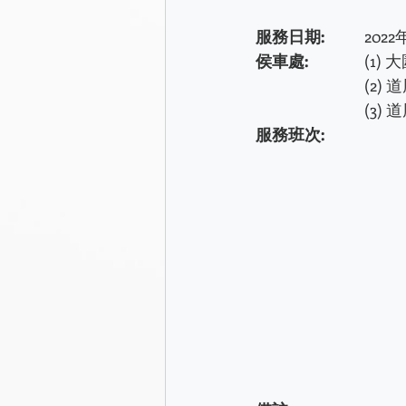
服務日期:
		20
侯車處:
		(
			
			(
服務班次:	