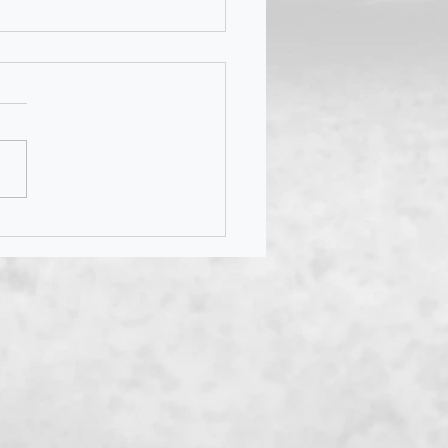
25年重陽節期間道風山實施
交通安排🚦及須知​​​📣