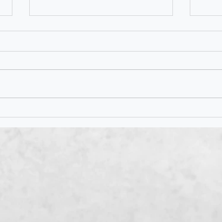
2026年清明節期間穿梭巴士服
20
務🚌
之特別