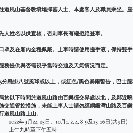
往道風山基督教墳場掃墓人士、本處客人及職員乘坐。座
先人姓名以供查核，否則車長有權拒絕登車。
口罩及在廂內全程佩戴。上車時請使用搓手液，保持雙手
服務提供與否需視乎當時交通及天氣情況而定。
05分懸掛八號風球或以上，或紅色/黑色暴雨警告，巴士
局於以下時間於道風山路由百樂徑交界處以北，及鄰近曉
施交通管控措施，未能上車人士請勿經銅鑼灣山路及百樂
行道風山路上山。
		2022年9月24-25日、10月1, 2, 4, 8-9及15-16日(共9日)
		上午九時至下午五時