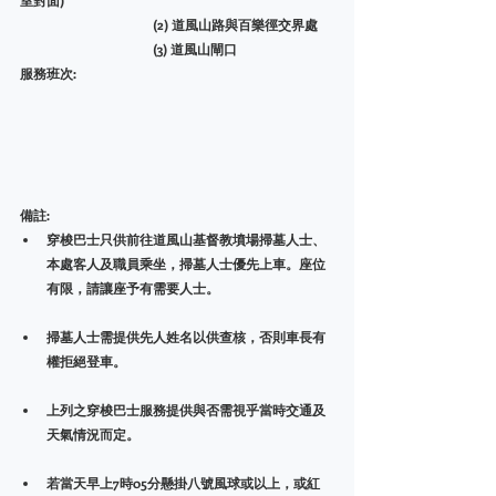
室對面) 
			(2) 道風山路與百樂徑交界處
			(3) 道風山閘口
服務班次:		
備註:		
穿梭巴士只供前往道風山基督教墳場掃墓人士、
本處客人及職員乘坐，掃墓人士優先上車。座位
有限，請讓座予有需要人士。
掃墓人士需提供先人姓名以供查核，否則車長有
權拒絕登車。
上列之穿梭巴士服務提供與否需視乎當時交通及
天氣情況而定。
若當天早上7時05分懸掛八號風球或以上，或紅